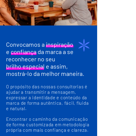
Convocamos a inspiração
e confiança da marca a se
reconhecer no seu
brilho especial e assim,
mostrá-lo da melhor maneira.
O propósito das nossas consultorias é
ajudar a transmitir a mensagem,
expressar a identidade e conteúdo da
marca de forma autêntica, fácil, fluida
e natural.
Encontrar o caminho da comunicação
de forma customizada em metodologia
própria com mais confiança e clareza.