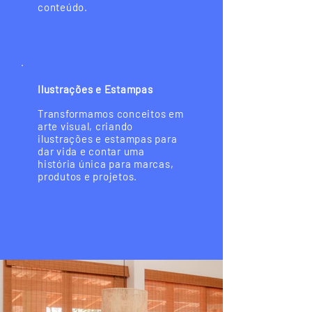
conteúdo.
Ilustrações e Estampas
Transformamos conceitos em
arte visual, criando
ilustrações e estampas para
dar vida e contar uma
história única para marcas,
produtos e projetos.