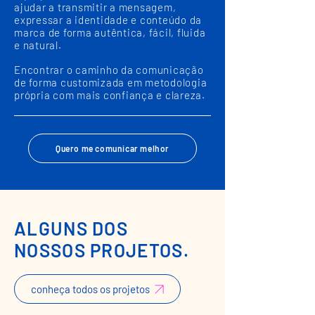
ajudar a transmitir a mensagem,
expressar a identidade e conteúdo da
marca de forma autêntica, fácil, fluida
e natural.
Encontrar o caminho da comunicação
de forma customizada em metodologia
própria com mais confiança e clareza.
Quero me comunicar melhor‎
ALGUNS DOS
NOSSOS PROJETOS.
conheça todos os projetos‎ ‎ ‎