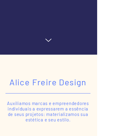
Alice Freire Design
Auxiliamos marcas e empreendedores
individuais a expressarem a essência
de seus projetos: materializamos sua
estética e seu estilo.